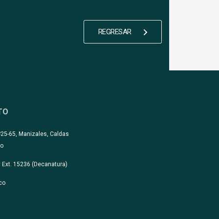
REGRESAR
TO
#25-65, Manizales, Caldas
co
 Ext. 15236 (Decanatura)
co