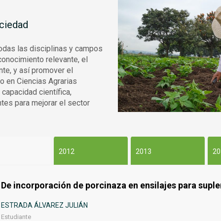
ociedad
todas las disciplinas y campos
onocimiento relevante, el
nte, y así promover el
do en Ciencias Agrarias
a capacidad
científica
,
tes para mejorar el sector
2012
2013
20
De incorporación de porcinaza en ensilajes para sup
ESTRADA ÁLVAREZ JULIÁN
Estudiante