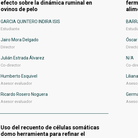
efecto sobre la dinámica ruminal en
ferm
ovinos de pelo
alim
GARCIA QUINTERO INDIRA ISIS
BARR
Estudiante
Estudi
Jairo Mora Delgado
Óscar
Director
Direct
Julián Estrada Álvarez
N/A
Co-director
Co-dir
Humberto Esquivel
Lilian
Asesor evaluador
Asesor
Ricardo Rosero Noguera
Germá
Asesor evaluador
Asesor
Uso del recuento de células somáticas
domo herramienta para refinar el