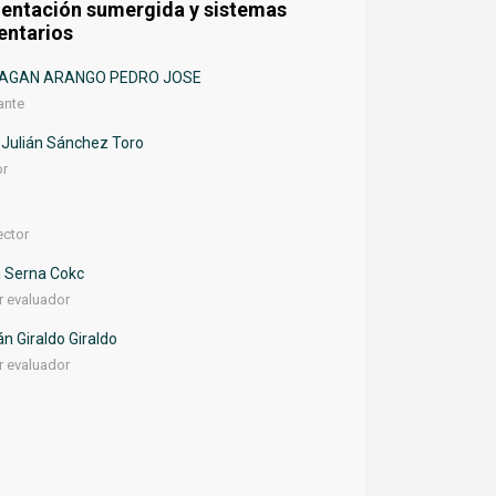
entación sumergida y sistemas
entarios
AGAN ARANGO PEDRO JOSE
ante
 Julián Sánchez Toro
or
ector
a Serna Cokc
 evaluador
n Giraldo Giraldo
 evaluador