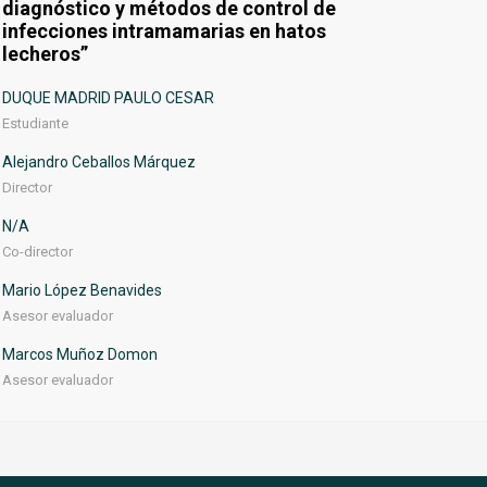
diagnóstico y métodos de control de
infecciones intramamarias en hatos
lecheros”
DUQUE MADRID PAULO CESAR
Estudiante
Alejandro Ceballos Márquez
Director
N/A
Co-director
Mario López Benavides
Asesor evaluador
Marcos Muñoz Domon
Asesor evaluador