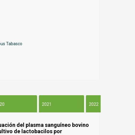
pus Tabasco
20
2021
2022
uación del plasma sanguíneo bovino
ultivo de lactobacilos por