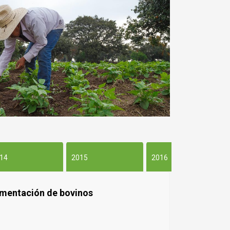
14
2015
2016
lementación de bovinos