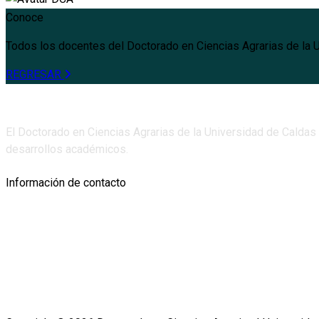
Conoce
Todos los docentes del Doctorado en Ciencias Agrarias de la 
REGRESAR
El Doctorado en Ciencias Agrarias de la Universidad de Caldas
desarrollos académicos.
Información de contacto
Sede Sancancio. A 25-251, Cl. 64b #25-65, Manizales, Caldas
doctorado.agrarias@ucaldas.edu.co
Teléfono: 6068781500 Ext. 15661 y Ext. 15236 (Decanatura)
doctorado.agrarias@ucaldas.edu.co