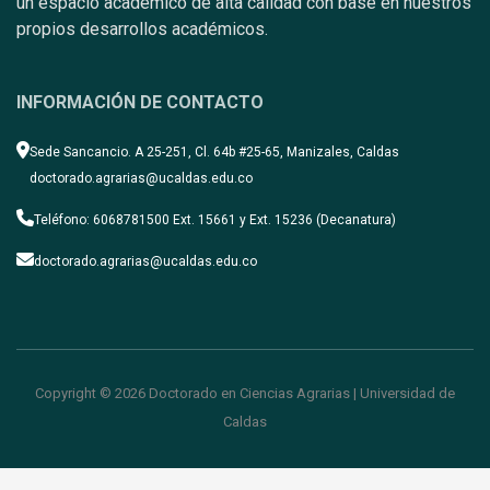
un espacio académico de alta calidad con base en nuestros
propios desarrollos académicos.
INFORMACIÓN DE CONTACTO
Sede Sancancio. A 25-251, Cl. 64b #25-65, Manizales, Caldas
doctorado.agrarias@ucaldas.edu.co
Teléfono: 6068781500 Ext. 15661 y Ext. 15236 (Decanatura)
doctorado.agrarias@ucaldas.edu.co
Copyright © 2026 Doctorado en Ciencias Agrarias | Universidad de
Caldas